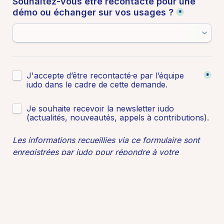
Souhaitez-vous être recontacté pour une 
démo ou échanger sur vos usages ?
*
Untitled checkboxes field
J'accepte d’être recontacté·e par l’équipe 
*
iudo dans le cadre de cette demande.
Untitled checkboxes field
Je souhaite recevoir la newsletter iudo 
(actualités, nouveautés, appels à contributions).
Les informations recueillies via ce formulaire sont 
enregistrées par iudo pour répondre à votre 
demande d'accès gratuit.  
Elles ne seront ni vendues ni transmises à des tiers. 
Vous pouvez à tout moment demander leur 
suppression à l’adresse : bonjour@iudo.co  
En soumettant ce formulaire, vous acceptez notre 
politique de confidentialité
.